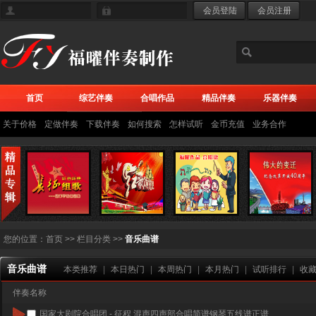
首页
综艺伴奏
合唱作品
精品伴奏
乐器伴奏
关于价格
定做伴奏
下载伴奏
如何搜索
怎样试听
金币充值
业务合作
您的位置：
首页
>> 栏目分类 >>
音乐曲谱
音乐曲谱
本类推荐
|
本日热门
|
本周热门
|
本月热门
|
试听排行
|
收
伴奏名称
国家大剧院合唱团 - 征程 混声四声部合唱简谱钢琴五线谱正谱