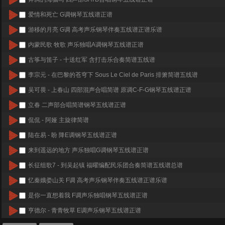
爱情和死亡 G调钢琴五线谱正谱
游移的月亮 G调 高考声乐钢琴伴奏五线谱正谱乐谱
内蒙民歌 牧歌 声乐独唱A调钢琴五线谱正谱
古筝与笛子 - 十送红军 含打击乐合奏简谱五线谱
李宗元 - 在巴黎的苍穹下 Sous Le Ciel de Paris 排箫简谱五线谱
吴可畏 - 上春山 四部混声合唱简谱 原调C-F-G钢琴五线谱正谱
立春 二声部合唱简谱钢琴五线谱正谱
侃侃 - 阿娅 主旋律简谱
陆在易 - 盼 降E调钢琴五线谱正谱
来到遥远的地方 声乐独唱G调钢琴五线谱正谱
长征组歌7 - 到吴起镇 福曜编配民乐团合奏简谱五线谱总谱
忆秦娥娄山关 F调 高考声乐钢琴伴奏五线谱正谱乐谱
是你一直想着我 F调声乐独唱钢琴五线谱正谱
亨德尔 - 青青牧草 E调声乐钢琴五线谱正谱