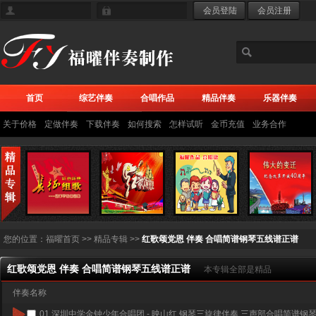
首页
综艺伴奏
合唱作品
精品伴奏
乐器伴奏
关于价格
定做伴奏
下载伴奏
如何搜索
怎样试听
金币充值
业务合作
您的位置：
福曜首页
>> 精品专辑 >>
红歌颂党恩 伴奏 合唱简谱钢琴五线谱正谱
红歌颂党恩 伴奏 合唱简谱钢琴五线谱正谱
本专辑全部是精品
伴奏名称
01.
深圳中学金钟少年合唱团 - 映山红 钢琴三旋律伴奏 三声部合唱简谱钢