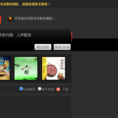
专业制作团队，助您实现音乐梦想！
可定做任何音乐伴奏包满意！
录音代唱
人声配音
精品推荐
最新100首
自动翻页
循环单曲
下载