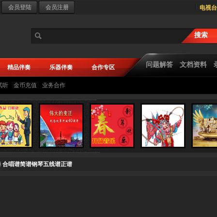
电视台
问题解答
文档资料
精品伴奏
乐器伴奏
合作专区
试听
金币充值
业务合作
奏 合唱谱简谱钢琴五线谱正谱