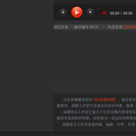
00:00
/
00:00
当前曲目：
精品伴奏
曲目编号:9014
作品音质:
320Kbp
点击音频播放器的
【红色播放键】
，鉴定音乐
服查询。福曜工作室可定做任何音乐伴奏、曲谱
福曜音乐工作室汇集几十位音乐圈内资深音乐人
极其丰富的制作经验。好的音乐一定会给您带来
福曜音乐工作室承接作曲、编曲、扒带、扒谱、