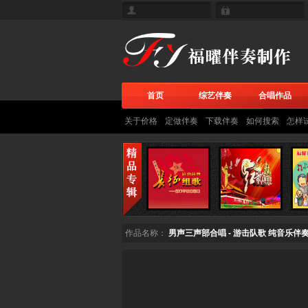
首页
综艺伴奏
合唱作品
关于价格
定做伴奏
下载伴奏
如何搜索
怎样
作品名称：
男声三声部合唱 - 游击队歌 纯音乐伴