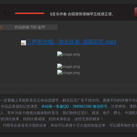
男声三声部合唱 - 游击队歌 纯音乐伴奏 合唱谱简谱钢琴五线谱正谱。
s
作品价格:700 金币
三声部合唱 - 游击队歌 演唱示范.mp3
一定要戴上耳机听音乐立体动态细节，购买后无广告干扰水印。搜索不到的伴奏不代
，作品品质做到让您满意。
本站唯一客服QQ：398962396 微信同号，
注意辨别，谨防
，常年为各大电视台媒体制作音乐，我们制作过流行、摇滚、电子、爵士、中国民
好的演出效果、好的比赛成绩、好的未来机会，这些无形的财富！
代唱等众多音乐方面的业务，本站可以承接十万火急的加急定单，可以通宵制作音