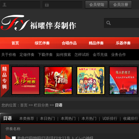
首页
综艺伴奏
合唱作品
精品伴奏
乐器伴奏
关于价格
定做伴奏
下载伴奏
如何搜索
怎样试听
金币充值
业务合作
您的位置：
首页
>> 栏目分类 >>
日语
日语
本类推荐
|
本日热门
|
本周热门
|
本月热门
|
试听排行
|
收藏排行
伴奏名称
歌曲代唱|独唱|日语|流行|女11号 トイレの神様