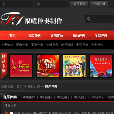
首页
综艺伴奏
合唱作品
精品伴奏
乐器伴奏
关于价格
定做伴奏
下载伴奏
如何搜索
怎样试听
金币充值
业务合作
您的位置：
首页
>> 栏目分类 >>
曲库伴奏
曲库伴奏
本类推荐
|
本日热门
|
本周热门
|
本月热门
|
试听排行
|
收
伴奏名称
胡歌 许茹芸 - 相亲相爱2016春晚 相亲相爱一家人 伴奏 KTV带卡拉OK