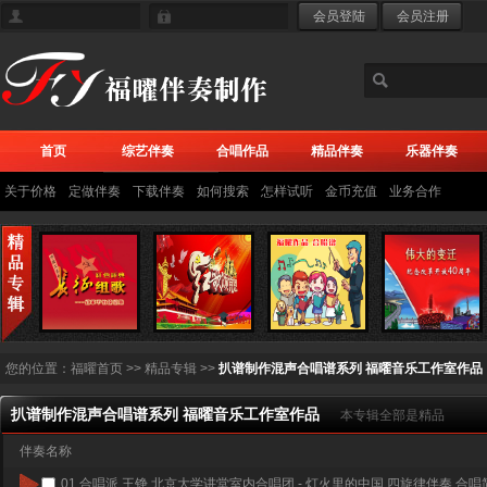
首页
综艺伴奏
合唱作品
精品伴奏
乐器伴奏
关于价格
定做伴奏
下载伴奏
如何搜索
怎样试听
金币充值
业务合作
您的位置：
福曜首页
>> 精品专辑 >>
扒谱制作混声合唱谱系列 福曜音乐工作室作品
扒谱制作混声合唱谱系列 福曜音乐工作室作品
本专辑全部是精品
伴奏名称
01.
合唱派 王铮 北京大学讲堂室内合唱团 - 灯火里的中国 四旋律伴奏 合