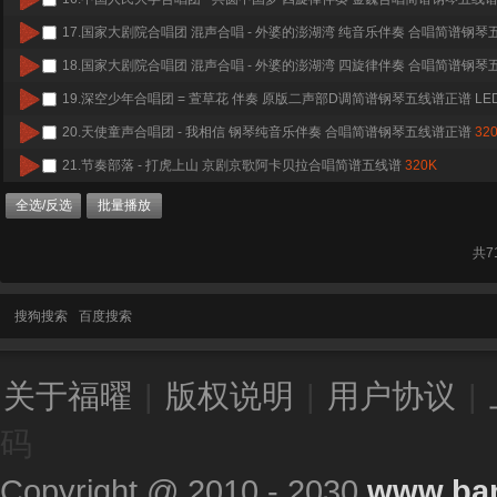
17.
国家大剧院合唱团 混声合唱 - 外婆的澎湖湾 纯音乐伴奏 合唱简谱钢琴
18.
国家大剧院合唱团 混声合唱 - 外婆的澎湖湾 四旋律伴奏 合唱简谱钢琴
19.
深空少年合唱团 = 萱草花 伴奏 原版二声部D调简谱钢琴五线谱正谱 LE
20.
天使童声合唱团 - 我相信 钢琴纯音乐伴奏 合唱简谱钢琴五线谱正谱
32
21.
节奏部落 - 打虎上山 京剧京歌阿卡贝拉合唱简谱五线谱
320K
全选/反选
批量播放
共7
搜狗搜索
百度搜索
关于福曜
|
版权说明
|
用户协议
|
码
Copyright @ 2010 - 2030
www.ba