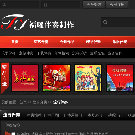
首页
综艺伴奏
合唱作品
精品伴奏
乐器伴奏
关于价格
定做伴奏
下载伴奏
如何搜索
怎样试听
金币充值
业务合作
您的位置：
首页
>> 栏目分类 >>
流行伴奏
流行伴奏
本类推荐
|
本日热门
|
本周热门
|
本月热门
|
试听排行
|
收
伴奏名称
耐尔斯优选网络直播带货促销鼓点音频伴奏 首尾无缝循环