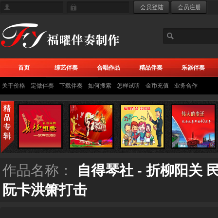
首页
综艺伴奏
合唱作品
精品伴奏
乐器伴奏
关于价格
定做伴奏
下载伴奏
如何搜索
怎样试听
金币充值
业务合作
作品名称：
自得琴社 - 折柳阳关
阮卡洪箫打击