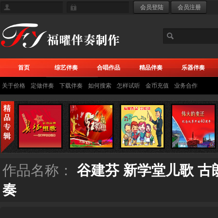
首页
综艺伴奏
合唱作品
精品伴奏
乐器伴奏
关于价格
定做伴奏
下载伴奏
如何搜索
怎样试听
金币充值
业务合作
作品名称：
谷建芬 新学堂儿歌 古
奏