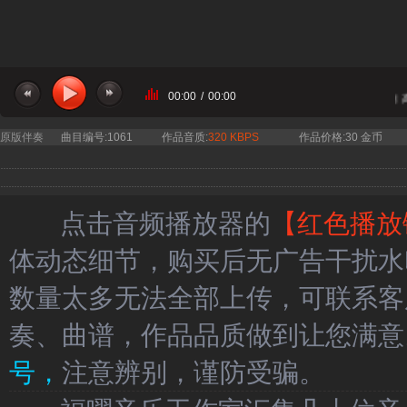
00:00
/
00:00
当前曲目：谷建芬 新学堂儿歌 古朗月行 伴奏 高
原版伴奏
曲目编号:1061
作品音质:
320 KBPS
作品价格:30 金币
点击音频播放器的
【红色播放
体动态细节，购买后无广告干扰水
数量太多无法全部上传，可联系客
奏、曲谱，作品品质做到让您满意
号，
注意辨别，谨防受骗。