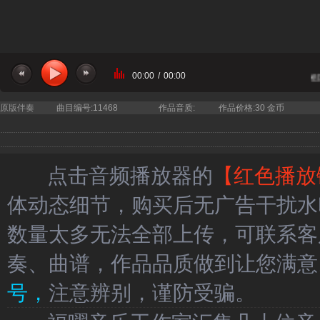
00:00
/
00:00
当前曲目：吕行 绿谣战歌乐队 - 战士与祖
原版伴奏
曲目编号:11468
作品音质:
作品价格:30 金币
点击音频播放器的
【红色播放
体动态细节，购买后无广告干扰水
数量太多无法全部上传，可联系客
奏、曲谱，作品品质做到让您满意
号，
注意辨别，谨防受骗。