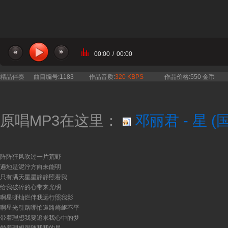
00:00
/
00:00
精品伴奏
曲目编号:1183
作品音质:
320 KBPS
作品价格:550 金币
原唱MP3在这里：
邓丽君 - 星 (
阵阵狂风吹过一片荒野
遍地是泥泞方向未能明
只有满天星星静静照着我
给我破碎的心带来光明
啊星呀灿烂伴我远行照我影
啊星光引路哪怕道路崎岖不平
带着理想我要追求我心中的梦