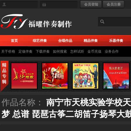
首页
综艺伴奏
合唱作品
精品伴奏
乐器伴奏
关于价格
定做伴奏
下载伴奏
如何搜索
怎样试听
金币充值
业务合作
作品名称：
南宁市天桃实验学校天
梦 总谱 琵琶古筝二胡笛子扬琴大