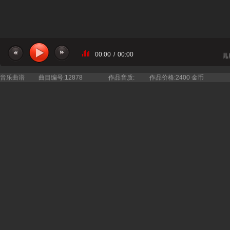
00:00
/
00:00
当前曲目：南宁市天桃实验学校天籁桃韵少儿民乐
音乐曲谱
曲目编号:12878
作品音质:
作品价格:2400 金币