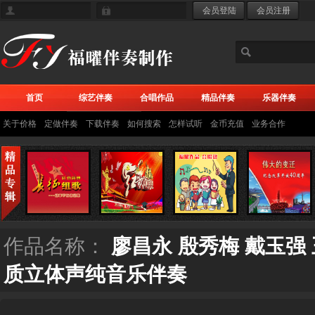
首页
综艺伴奏
合唱作品
精品伴奏
乐器伴奏
关于价格
定做伴奏
下载伴奏
如何搜索
怎样试听
金币充值
业务合作
作品名称：
廖昌永 殷秀梅 戴玉强 
质立体声纯音乐伴奏