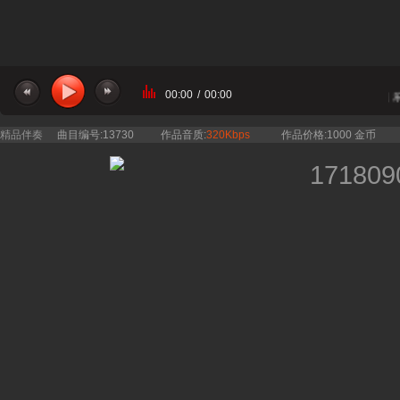
00:00
/
00:00
当前曲目：武大珞青合唱团 - 有我 乐
精品伴奏
曲目编号:13730
作品音质:
320Kbps
作品价格:1000 金币