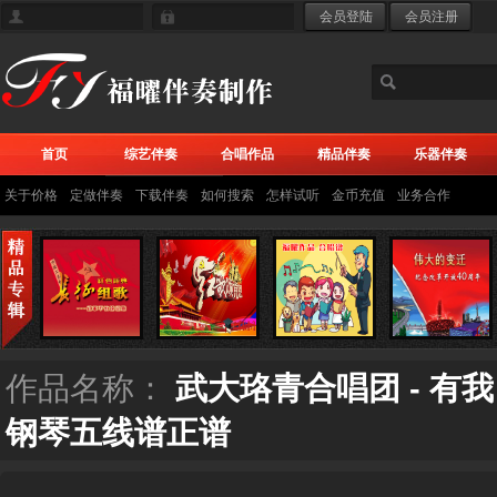
首页
综艺伴奏
合唱作品
精品伴奏
乐器伴奏
关于价格
定做伴奏
下载伴奏
如何搜索
怎样试听
金币充值
业务合作
作品名称：
武大珞青合唱团 - 有
钢琴五线谱正谱