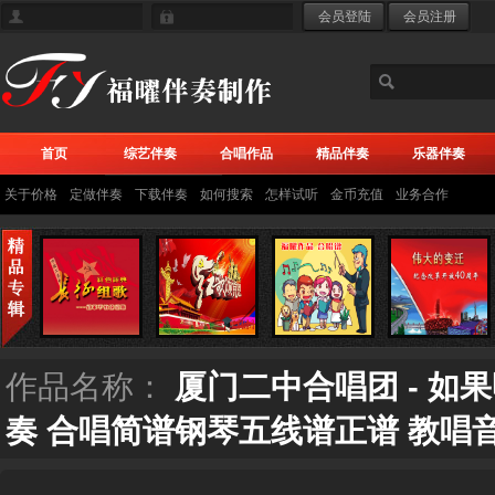
首页
综艺伴奏
合唱作品
精品伴奏
乐器伴奏
关于价格
定做伴奏
下载伴奏
如何搜索
怎样试听
金币充值
业务合作
作品名称：
厦门二中合唱团 - 如
奏 合唱简谱钢琴五线谱正谱 教唱