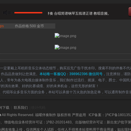
商洛学院混声合唱 - 南泥湾 伴奏 合唱简谱钢琴五线谱正谱 教唱音频。
ps
作品价格:500 金币
一定要戴上耳机听音乐立体动态细节，购买后无广告干扰水印。搜索不到的伴奏不代
，作品品质做到让您满意。
本站唯一客服QQ：398962396 微信同号，
注意辨别，谨防
，常年为各大电视台媒体制作音乐，我们制作过流行、摇滚、电子、爵士、中国民
好的演出效果、好的比赛成绩、好的未来机会，这些无形的财富！
代唱等众多音乐方面的业务，本站可以承接十万火急的加急定单，可以通宵制作音
何下载
|
联系我们
| 统计代码
m
All Rights Reserved. 福曜伴奏制作 版权所有 严禁盗用 ICP备案：
沪ICP备180135
号, 增值电信业务经营许可证：沪B2-20201483, 出版物经营许可证：新出发沪批字第
为网友收集上传，仅供网友个人试听，任何人不得将本站资料用于商业用途，如出现