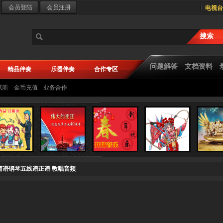
电视台
问题解答
文档资料
精品伴奏
乐器伴奏
合作专区
试听
金币充值
业务合作
唱简谱钢琴五线谱正谱 教唱音频