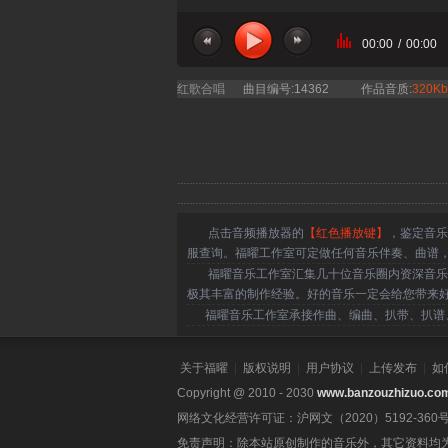
00:00
/
00:00
当前曲目：
红歌合唱
曲目编号:14362
作品音质:
320Kb
点击音频播放器的
【红色播放键】
，鉴定音乐
服查询。福曜工作室可定做任何音乐伴奏、曲谱
福曜音乐工作室汇集几十位音乐圈内资深音乐人
极其丰富的制作经验。好的音乐一定会给您带来
福曜音乐工作室承接作曲、编曲、扒带、扒谱、
关于福曜
|
版权说明
|
用户协议
|
上传发布
|
如
Copyright @ 2010 - 2030
www.banzouzhizuo.co
网络文化经营许可证：沪网文（2020）5192-360
免责声明：除本站原创制作的音乐外，其它资料均