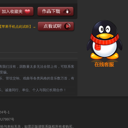
【苹果手机点此试听】→
表我们没有，因数量太多无法全部上传，可联系客
受骗。
乐、管弦交响、戏曲等各类风格的音乐数万首，有
乐。诚邀同行、单位、个人与我们长期合作！
24号-1
U7997号
纠纷与本站无关，如需正版请联系版权所有者购买。