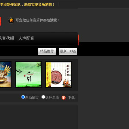
专业制作团队，助您实现音乐梦想！
可定做任何音乐伴奏包满意！
录音代唱
人声配音
精品推荐
最新100首
自动翻页
循环单曲
下载