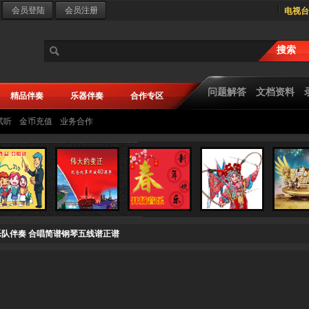
电视台
问题解答
文档资料
精品伴奏
乐器伴奏
合作专区
试听
金币充值
业务合作
 乐队伴奏 合唱简谱钢琴五线谱正谱