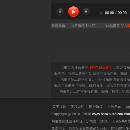
00:00
/
00:00
音乐曲谱
曲目编号:14422
作品音质:
320K
点击音频播放器的
【红色播放键】
，鉴定音乐
服查询。福曜工作室可定做任何音乐伴奏、曲谱
福曜音乐工作室汇集几十位音乐圈内资深音乐人
极其丰富的制作经验。好的音乐一定会给您带来
福曜音乐工作室承接作曲、编曲、扒带、扒谱、
关于福曜
|
版权说明
|
用户协议
|
上传发布
|
如
Copyright @ 2010 - 2030
www.banzouzhizuo.co
网络文化经营许可证：沪网文（2020）5192-360
免责声明：除本站原创制作的音乐外，其它资料均