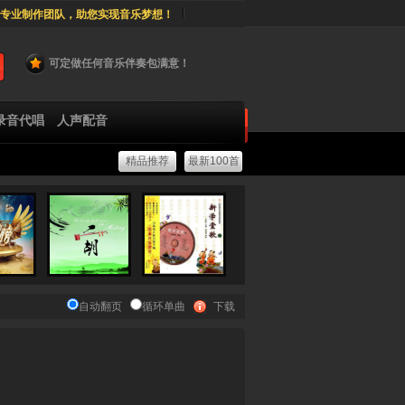
专业制作团队，助您实现音乐梦想！
可定做任何音乐伴奏包满意！
录音代唱
人声配音
精品推荐
最新100首
自动翻页
循环单曲
下载