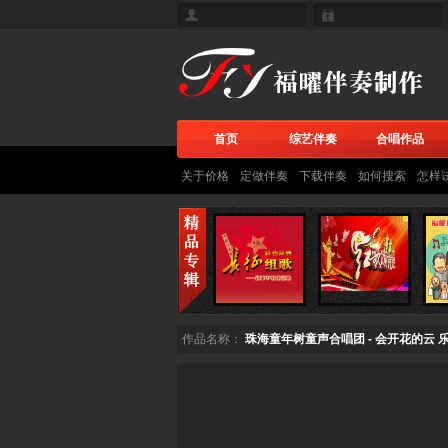
首页
综艺伴奏
合唱作品
关于价格
定做伴奏
下载伴奏
如何搜索
怎样
作品名称：
珠海童年树童声合唱团 - 会开花的云