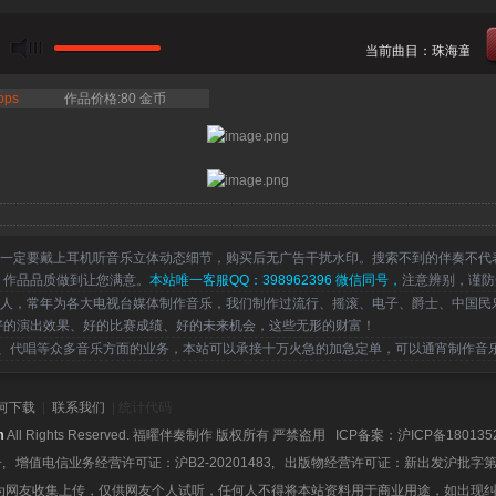
当前曲目：珠海童年树童
bps
作品价格:80 金币
一定要戴上耳机听音乐立体动态细节，购买后无广告干扰水印。搜索不到的伴奏不代
，作品品质做到让您满意。
本站唯一客服QQ：398962396 微信同号，
注意辨别，谨防
，常年为各大电视台媒体制作音乐，我们制作过流行、摇滚、电子、爵士、中国民
好的演出效果、好的比赛成绩、好的未来机会，这些无形的财富！
代唱等众多音乐方面的业务，本站可以承接十万火急的加急定单，可以通宵制作音
何下载
|
联系我们
| 统计代码
m
All Rights Reserved. 福曜伴奏制作 版权所有 严禁盗用 ICP备案：
沪ICP备180135
号, 增值电信业务经营许可证：沪B2-20201483, 出版物经营许可证：新出发沪批字第
为网友收集上传，仅供网友个人试听，任何人不得将本站资料用于商业用途，如出现