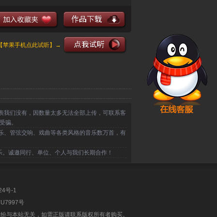
声合唱团 - 会开花的云 乐队伴奏 合唱简谱钢琴五线谱正谱。
【苹果手机点此试听】→
表我们没有，因数量太多无法全部上传，可联系客
受骗。
乐、管弦交响、戏曲等各类风格的音乐数万首，有
乐。诚邀同行、单位、个人与我们长期合作！
24号-1
U7997号
纠纷与本站无关，如需正版请联系版权所有者购买。