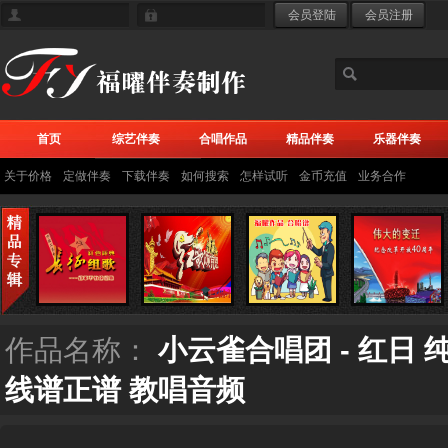
首页
综艺伴奏
合唱作品
精品伴奏
乐器伴奏
关于价格
定做伴奏
下载伴奏
如何搜索
怎样试听
金币充值
业务合作
作品名称：
小云雀合唱团 - 红日
线谱正谱 教唱音频