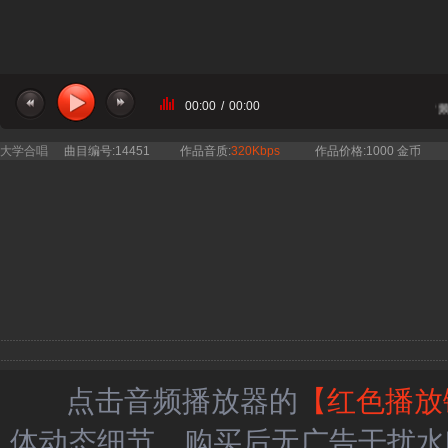
00:00
/
00:00
目：武汉星河室内合唱团 - 海阔天空 四旋律伴奏 合唱简谱钢琴五线谱正谱 教唱音频
大学合唱
曲目编号:14451
作品音质:
320Kbps
作品价格:1000 金币
点击音频播放器的
【红色播放
体动态细节，购买后无广告干扰水