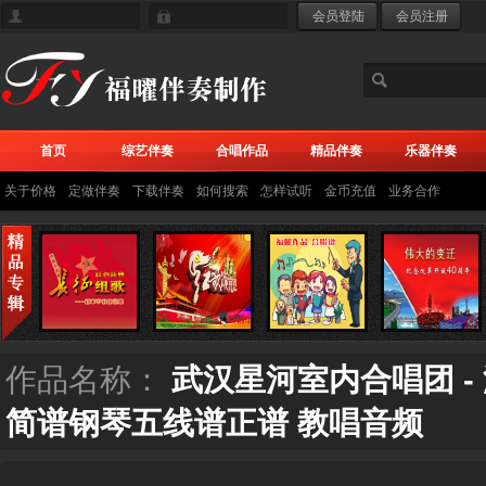
首页
综艺伴奏
合唱作品
精品伴奏
乐器伴奏
关于价格
定做伴奏
下载伴奏
如何搜索
怎样试听
金币充值
业务合作
作品名称：
武汉星河室内合唱团 -
简谱钢琴五线谱正谱 教唱音频