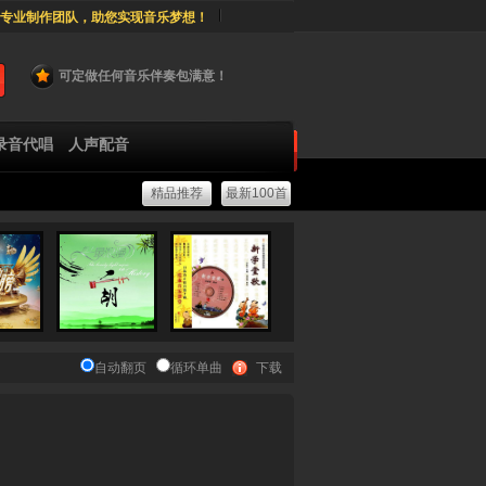
专业制作团队，助您实现音乐梦想！
可定做任何音乐伴奏包满意！
录音代唱
人声配音
精品推荐
最新100首
自动翻页
循环单曲
下载