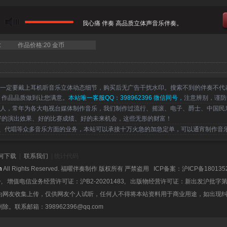
当前曲目：张学友 - 等你等到我心痛 伴奏 高品质立体声音乐伴奏。
:
作品价格:20 金币
一定要戴上耳机听音乐立体动态细节，购买后无广告干扰水印。搜索不到的伴奏不代
，作品品质做到让您满意。
本站唯一客服QQ：398962396 微信同号，
注意辨别，谨防
，常年为各大电视台媒体制作音乐，我们制作过流行、摇滚、电子、爵士、中国民
好的演出效果、好的比赛成绩、好的未来机会，这些无形的财富！
代唱等众多音乐方面的业务，本站可以承接十万火急的加急定单，可以通宵制作音
何下载
|
联系我们
| 统计代码
m
All Rights Reserved. 福曜伴奏制作 版权所有 严禁盗用 ICP备案：
沪ICP备180135
号, 增值电信业务经营许可证：沪B2-20201483, 出版物经营许可证：新出发沪批字第
为网友收集上传，仅供网友个人试听，任何人不得将本站资料用于商业用途，如出现
系邮箱：398962396@qq.com