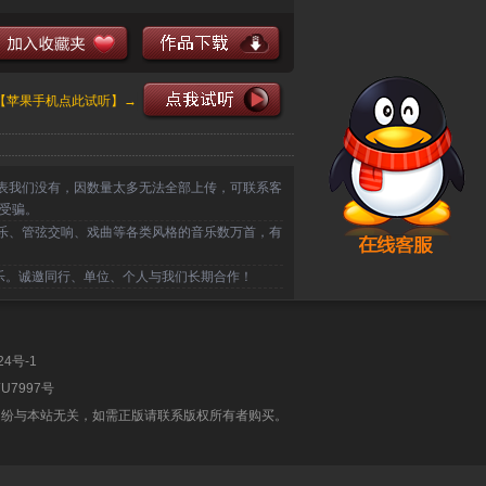
【苹果手机点此试听】→
表我们没有，因数量太多无法全部上传，可联系客
受骗。
乐、管弦交响、戏曲等各类风格的音乐数万首，有
乐。诚邀同行、单位、个人与我们长期合作！
24号-1
U7997号
纠纷与本站无关，如需正版请联系版权所有者购买。