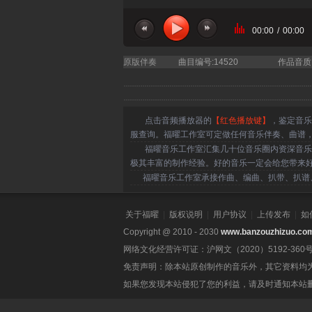
00:00
/
00:00
原版伴奏
曲目编号:14520
作品音质
点击音频播放器的
【红色播放键】
，鉴定音乐
服查询。福曜工作室可定做任何音乐伴奏、曲谱
福曜音乐工作室汇集几十位音乐圈内资深音乐人
极其丰富的制作经验。好的音乐一定会给您带来
福曜音乐工作室承接作曲、编曲、扒带、扒谱、
关于福曜
|
版权说明
|
用户协议
|
上传发布
|
如
Copyright @ 2010 - 2030
www.banzouzhizuo.co
网络文化经营许可证：沪网文（2020）5192-360
免责声明：除本站原创制作的音乐外，其它资料均
如果您发现本站侵犯了您的利益，请及时通知本站删除。联