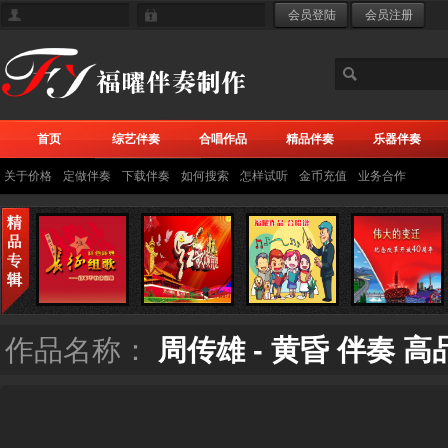
首页
综艺伴奏
合唱作品
精品伴奏
乐器伴奏
关于价格
定做伴奏
下载伴奏
如何搜索
怎样试听
金币充值
业务合作
作品名称：
周传雄 - 黄昏 伴奏