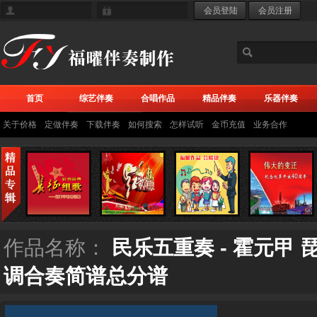
首页
综艺伴奏
合唱作品
精品伴奏
乐器伴奏
关于价格
定做伴奏
下载伴奏
如何搜索
怎样试听
金币充值
业务合作
作品名称：
民乐五重奏 - 霍元甲
调合奏简谱总分谱