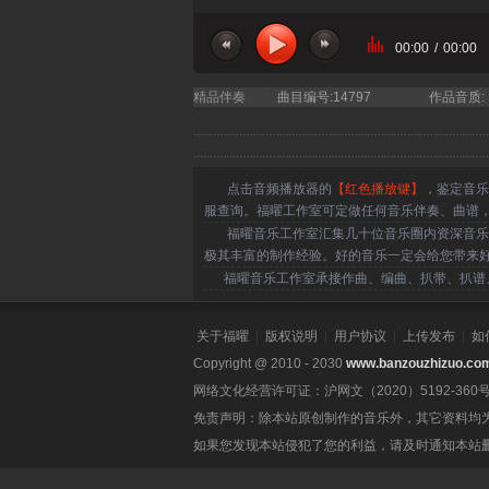
00:00
/
00:00
当前曲目
精品伴奏
曲目编号:14797
作品音质:
点击音频播放器的
【红色播放键】
，鉴定音乐
服查询。福曜工作室可定做任何音乐伴奏、曲谱
福曜音乐工作室汇集几十位音乐圈内资深音乐人
极其丰富的制作经验。好的音乐一定会给您带来
福曜音乐工作室承接作曲、编曲、扒带、扒谱、
关于福曜
|
版权说明
|
用户协议
|
上传发布
|
如
Copyright @ 2010 - 2030
www.banzouzhizuo.co
网络文化经营许可证：沪网文（2020）5192-360
免责声明：除本站原创制作的音乐外，其它资料均
如果您发现本站侵犯了您的利益，请及时通知本站删除。联