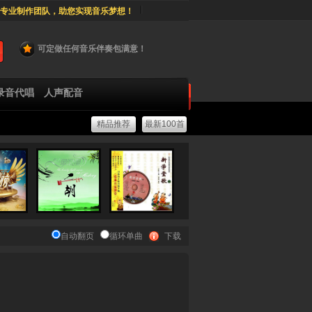
专业制作团队，助您实现音乐梦想！
可定做任何音乐伴奏包满意！
录音代唱
人声配音
精品推荐
最新100首
自动翻页
循环单曲
下载