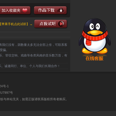
【苹果手机点此试听】→
表我们没有，因数量太多无法全部上传，可联系客
受骗。
乐、管弦交响、戏曲等各类风格的音乐数万首，有
乐。诚邀同行、单位、个人与我们长期合作！
24号-1
U7997号
纠纷与本站无关，如需正版请联系版权所有者购买。