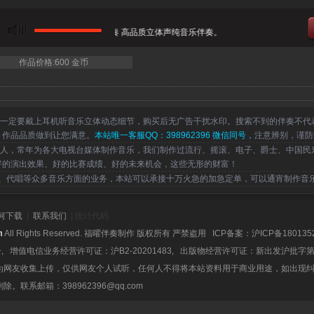
：马佳 徐茜 - 为幸福奋斗 伴奏 高品质立体声纯音乐伴奏。
作品价格:600 金币
一定要戴上耳机听音乐立体动态细节，购买后无广告干扰水印。搜索不到的伴奏不代
，作品品质做到让您满意。
本站唯一客服QQ：398962396 微信同号，
注意辨别，谨防
，常年为各大电视台媒体制作音乐，我们制作过流行、摇滚、电子、爵士、中国民
好的演出效果、好的比赛成绩、好的未来机会，这些无形的财富！
代唱等众多音乐方面的业务，本站可以承接十万火急的加急定单，可以通宵制作音
何下载
|
联系我们
| 统计代码
m
All Rights Reserved. 福曜伴奏制作 版权所有 严禁盗用 ICP备案：
沪ICP备180135
号, 增值电信业务经营许可证：沪B2-20201483, 出版物经营许可证：新出发沪批字第
为网友收集上传，仅供网友个人试听，任何人不得将本站资料用于商业用途，如出现
系邮箱：398962396@qq.com