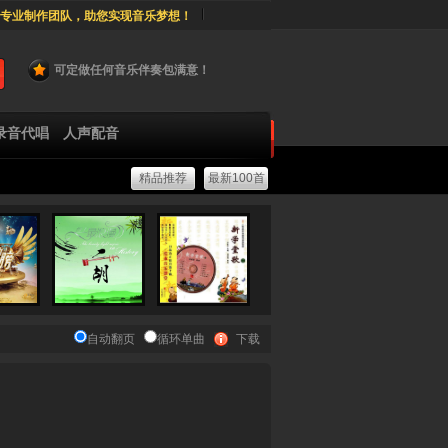
专业制作团队，助您实现音乐梦想！
可定做任何音乐伴奏包满意！
录音代唱
人声配音
精品推荐
最新100首
自动翻页
循环单曲
下载