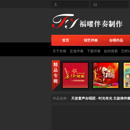
首页
综艺伴奏
合唱作品
关于价格
定做伴奏
下载伴奏
如何搜索
怎样
作品名称：
天使童声合唱团 - 时光有光 主旋律伴