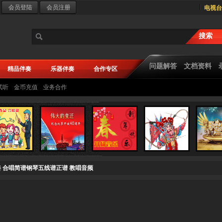
电视台
问题解答
文档资料
精品伴奏
乐器伴奏
合作专区
试听
金币充值
业务合作
奏 合唱简谱钢琴五线谱正谱 教唱音频