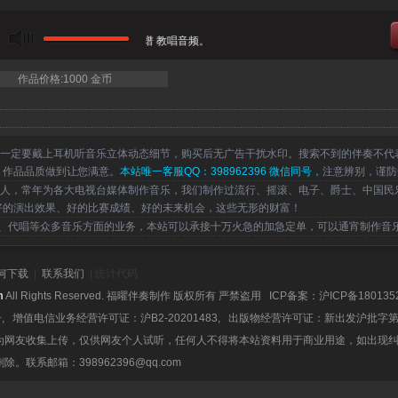
旋律伴奏 合唱简谱钢琴五线谱正谱 教唱音频。
作品价格:1000 金币
一定要戴上耳机听音乐立体动态细节，购买后无广告干扰水印。搜索不到的伴奏不代
，作品品质做到让您满意。
本站唯一客服QQ：398962396 微信同号，
注意辨别，谨防
，常年为各大电视台媒体制作音乐，我们制作过流行、摇滚、电子、爵士、中国民
好的演出效果、好的比赛成绩、好的未来机会，这些无形的财富！
代唱等众多音乐方面的业务，本站可以承接十万火急的加急定单，可以通宵制作音
何下载
|
联系我们
| 统计代码
m
All Rights Reserved. 福曜伴奏制作 版权所有 严禁盗用 ICP备案：
沪ICP备180135
号, 增值电信业务经营许可证：沪B2-20201483, 出版物经营许可证：新出发沪批字第
为网友收集上传，仅供网友个人试听，任何人不得将本站资料用于商业用途，如出现
系邮箱：398962396@qq.com