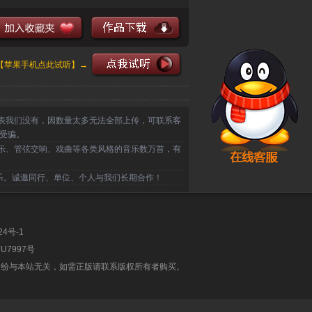
【苹果手机点此试听】→
表我们没有，因数量太多无法全部上传，可联系客
受骗。
乐、管弦交响、戏曲等各类风格的音乐数万首，有
乐。诚邀同行、单位、个人与我们长期合作！
24号-1
U7997号
纠纷与本站无关，如需正版请联系版权所有者购买。