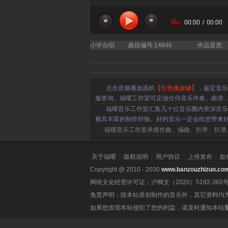
00:00
/
00:00
当前曲目：天使童声合唱团 - 时光有光 主
小学合唱
曲目编号:14846
作品音质:
点击音频播放器的
【红色播放键】
，鉴定音乐
服查询。福曜工作室可定做任何音乐伴奏、曲谱
福曜音乐工作室汇集几十位音乐圈内资深音乐人
极其丰富的制作经验。好的音乐一定会给您带来
福曜音乐工作室承接作曲、编曲、扒带、扒谱、
关于福曜
|
版权说明
|
用户协议
|
上传发布
|
如
Copyright @ 2010 - 2030
www.banzouzhizuo.co
网络文化经营许可证：沪网文（2020）5192-360
免责声明：除本站原创制作的音乐外，其它资料均
如果您发现本站侵犯了您的利益，请及时通知本站删除。联