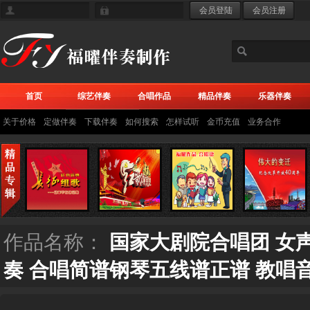
首页
综艺伴奏
合唱作品
精品伴奏
乐器伴奏
关于价格
定做伴奏
下载伴奏
如何搜索
怎样试听
金币充值
业务合作
作品名称：
国家大剧院合唱团 女声
奏 合唱简谱钢琴五线谱正谱 教唱