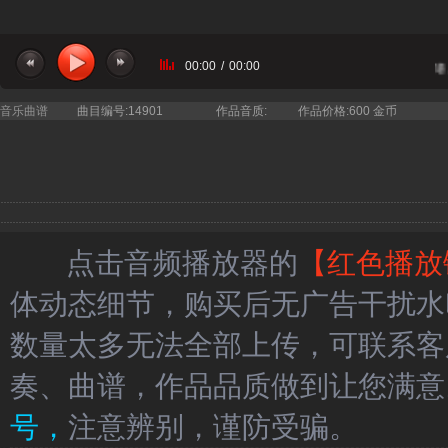
00:00
/
00:00
当前曲目：弦乐四重奏 - 花 五线谱总谱。
音乐曲谱
曲目编号:14901
作品音质:
作品价格:600 金币
点击音频播放器的
【红色播放
体动态细节，购买后无广告干扰水
数量太多无法全部上传，可联系客
奏、曲谱，作品品质做到让您满意
号，
注意辨别，谨防受骗。