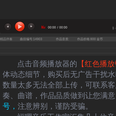
00:00
/
00:00
当前曲目：庆阳第七中学快板表演唱 - 
精品伴奏
曲目编号:14903
作品音质:
作品价格:800 金币
点击音频播放器的
【红色播放
体动态细节，购买后无广告干扰水
数量太多无法全部上传，可联系客
奏、曲谱，作品品质做到让您满意
号，
注意辨别，谨防受骗。