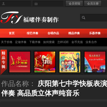
首页
综艺伴奏
合唱作品
精品伴奏
乐器伴奏
关于价格
定做伴奏
下载伴奏
如何搜索
怎样试听
金币充值
业务合作
作品名称：
庆阳第七中学快板表演唱
伴奏 高品质立体声纯音乐