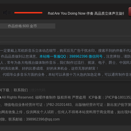
当前曲目：随性的风 - What Are You Doing Now 伴奏 高品质立体声主旋律伴
作品价格:600 金币
一定要戴上耳机听音乐立体动态细节，购买后无广告干扰水印。搜索不到的伴奏不代
，作品品质做到让您满意。
本站唯一客服QQ：398962396 微信同号，
注意辨别，谨防
，常年为各大电视台媒体制作音乐，我们制作过流行、摇滚、电子、爵士、中国民
好的演出效果、好的比赛成绩、好的未来机会，这些无形的财富！
代唱等众多音乐方面的业务，本站可以承接十万火急的加急定单，可以通宵制作音
何下载
|
联系我们
| 统计代码
m
All Rights Reserved. 福曜伴奏制作 版权所有 严禁盗用 ICP备案：
沪ICP备180135
号, 增值电信业务经营许可证：沪B2-20201483, 出版物经营许可证：新出发沪批字第
为网友收集上传，仅供网友个人试听，任何人不得将本站资料用于商业用途，如出现
系邮箱：398962396@qq.com