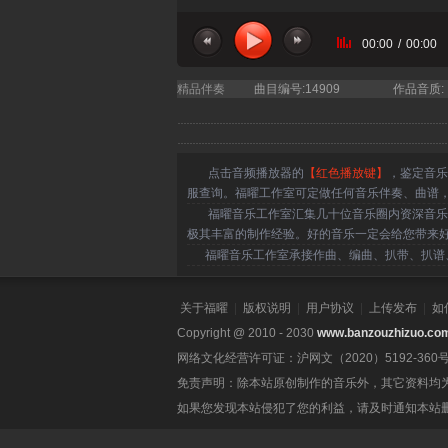
00:00
/
00:00
精品伴奏
曲目编号:14909
作品音质:
点击音频播放器的
【红色播放键】
，鉴定音乐
服查询。福曜工作室可定做任何音乐伴奏、曲谱
福曜音乐工作室汇集几十位音乐圈内资深音乐人
极其丰富的制作经验。好的音乐一定会给您带来
福曜音乐工作室承接作曲、编曲、扒带、扒谱、
关于福曜
|
版权说明
|
用户协议
|
上传发布
|
如
Copyright @ 2010 - 2030
www.banzouzhizuo.co
网络文化经营许可证：沪网文（2020）5192-360
免责声明：除本站原创制作的音乐外，其它资料均
如果您发现本站侵犯了您的利益，请及时通知本站删除。联