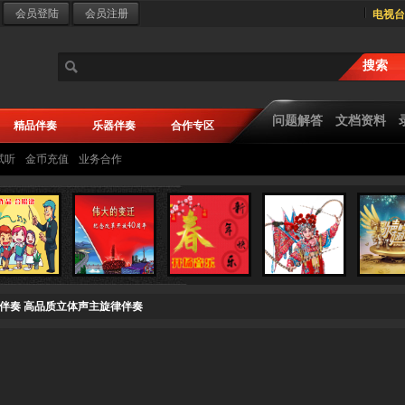
电视台
问题解答
文档资料
精品伴奏
乐器伴奏
合作专区
试听
金币充值
业务合作
g Now 伴奏 高品质立体声主旋律伴奏