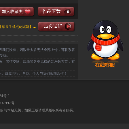
奏。
【苹果手机点此试听】→
表我们没有，因数量太多无法全部上传，可联系客
受骗。
乐、管弦交响、戏曲等各类风格的音乐数万首，有
乐。诚邀同行、单位、个人与我们长期合作！
24号-1
U7997号
纠纷与本站无关，如需正版请联系版权所有者购买。