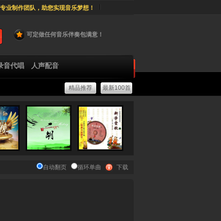
专业制作团队，助您实现音乐梦想！
可定做任何音乐伴奏包满意！
录音代唱
人声配音
精品推荐
最新100首
自动翻页
循环单曲
下载