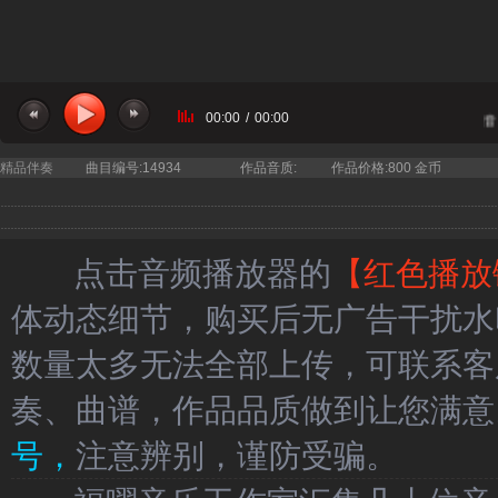
00:00
/
00:00
当前曲目：深空少年合唱团 - 子衿 悠悠我心 纯音
精品伴奏
曲目编号:14934
作品音质:
作品价格:800 金币
点击音频播放器的
【红色播放
体动态细节，购买后无广告干扰水
数量太多无法全部上传，可联系客
奏、曲谱，作品品质做到让您满意
号，
注意辨别，谨防受骗。