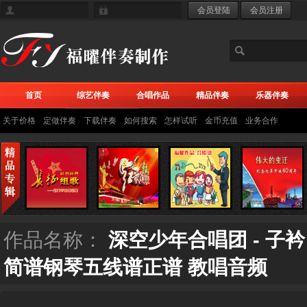
首页
综艺伴奏
合唱作品
精品伴奏
乐器伴奏
关于价格
定做伴奏
下载伴奏
如何搜索
怎样试听
金币充值
业务合作
作品名称：
深空少年合唱团 - 子
简谱钢琴五线谱正谱 教唱音频