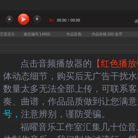
00:00
/
00:00
当前曲目：韩红 - 我们的田野 伴奏 高
艺茗音乐
曲目编号:14950
作品音质:
作品价格:300 金币
点击音频播放器的
【红色播放
体动态细节，购买后无广告干扰水
数量太多无法全部上传，可联系客
奏、曲谱，作品品质做到让您满意
号，
注意辨别，谨防受骗。
福曜音乐工作室汇集几十位音乐