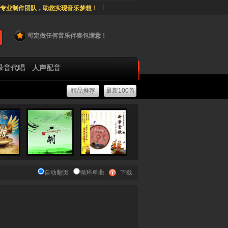
专业制作团队，助您实现音乐梦想！
可定做任何音乐伴奏包满意！
录音代唱
人声配音
精品推荐
最新100首
自动翻页
循环单曲
下载