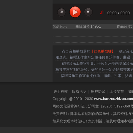
00:00
/
00:00
艺茗音乐
曲目编号:14951
作品音质:
点击音频播放器的
【红色播放键】
，鉴定音乐
服查询。福曜工作室可定做任何音乐伴奏、曲谱
福曜音乐工作室汇集几十位音乐圈内资深音乐人
极其丰富的制作经验。好的音乐一定会给您带来
福曜音乐工作室承接作曲、编曲、扒带、扒谱、
关于福曜
|
版权说明
|
用户协议
|
上传发布
|
如
Copyright @ 2010 - 2030
www.banzouzhizuo.co
网络文化经营许可证：沪网文（2020）5192-360
免责声明：除本站原创制作的音乐外，其它资料均
如果您发现本站侵犯了您的利益，请及时通知本站删除。联