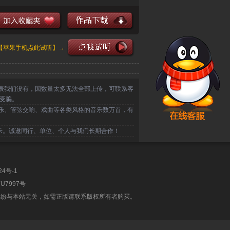
【苹果手机点此试听】→
表我们没有，因数量太多无法全部上传，可联系客
受骗。
乐、管弦交响、戏曲等各类风格的音乐数万首，有
乐。诚邀同行、单位、个人与我们长期合作！
24号-1
U7997号
纠纷与本站无关，如需正版请联系版权所有者购买。