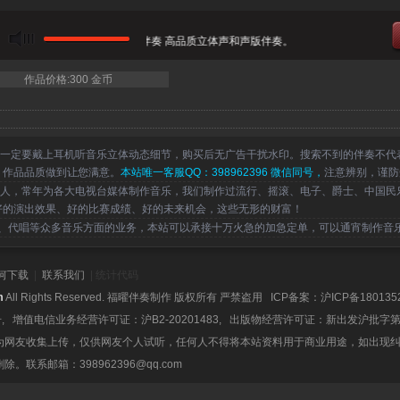
当前曲目：韩红 - 我们的田野 伴奏 高品质立体声和声版伴奏。
作品价格:300 金币
一定要戴上耳机听音乐立体动态细节，购买后无广告干扰水印。搜索不到的伴奏不代
，作品品质做到让您满意。
本站唯一客服QQ：398962396 微信同号，
注意辨别，谨防
，常年为各大电视台媒体制作音乐，我们制作过流行、摇滚、电子、爵士、中国民
好的演出效果、好的比赛成绩、好的未来机会，这些无形的财富！
代唱等众多音乐方面的业务，本站可以承接十万火急的加急定单，可以通宵制作音
何下载
|
联系我们
| 统计代码
m
All Rights Reserved. 福曜伴奏制作 版权所有 严禁盗用 ICP备案：
沪ICP备180135
号, 增值电信业务经营许可证：沪B2-20201483, 出版物经营许可证：新出发沪批字第
为网友收集上传，仅供网友个人试听，任何人不得将本站资料用于商业用途，如出现
系邮箱：398962396@qq.com