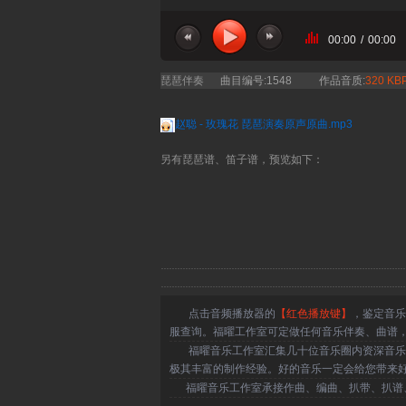
00:00
/
00:00
琵琶伴奏
曲目编号:1548
作品音质:
320 KB
赵聪 - 玫瑰花 琵琶演奏原声原曲.mp3
另有琵琶谱、笛子谱，预览如下：
点击音频播放器的
【红色播放键】
，鉴定音乐
服查询。福曜工作室可定做任何音乐伴奏、曲谱
福曜音乐工作室汇集几十位音乐圈内资深音乐人
极其丰富的制作经验。好的音乐一定会给您带来
福曜音乐工作室承接作曲、编曲、扒带、扒谱、