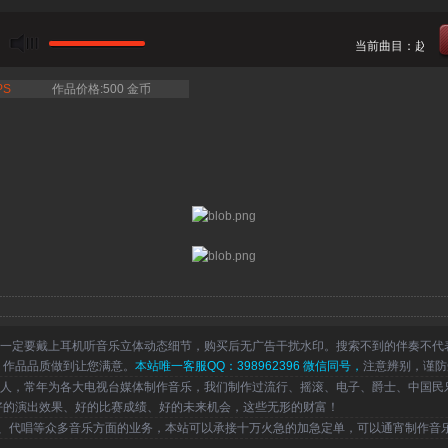
当前曲目：赵聪 -
PS
作品价格:500 金币
一定要戴上耳机听音乐立体动态细节，购买后无广告干扰水印。搜索不到的伴奏不代
，作品品质做到让您满意。
本站唯一客服QQ：398962396 微信同号，
注意辨别，谨防
，常年为各大电视台媒体制作音乐，我们制作过流行、摇滚、电子、爵士、中国民
好的演出效果、好的比赛成绩、好的未来机会，这些无形的财富！
代唱等众多音乐方面的业务，本站可以承接十万火急的加急定单，可以通宵制作音