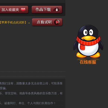
 玫瑰花 伴奏 琵琶独奏伴奏与琵琶简谱。
【苹果手机点此试听】→
表我们没有，因数量太多无法全部上传，可联系客
受骗。
乐、管弦交响、戏曲等各类风格的音乐数万首，有
乐。诚邀同行、单位、个人与我们长期合作！