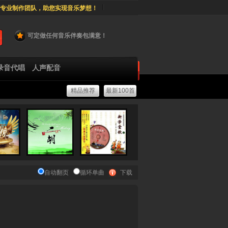
专业制作团队，助您实现音乐梦想！
可定做任何音乐伴奏包满意！
录音代唱
人声配音
精品推荐
最新100首
自动翻页
循环单曲
下载