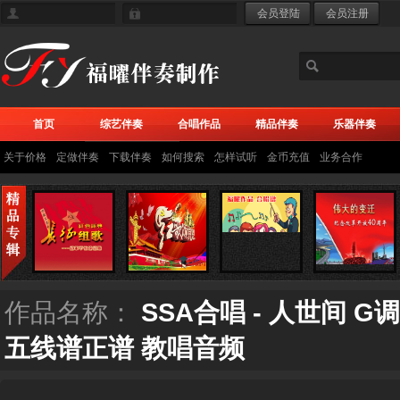
首页
综艺伴奏
合唱作品
精品伴奏
乐器伴奏
关于价格
定做伴奏
下载伴奏
如何搜索
怎样试听
金币充值
业务合作
作品名称：
SSA合唱 - 人世间 
五线谱正谱 教唱音频