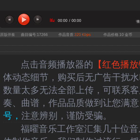
00:00
/
00:00
当前曲目：大籽 - 白月光与朱砂痣 伴奏
原版伴奏
曲目编号:17266
作品音质:
320 Kbps
作品价格:10 金币
点击音频播放器的
【红色播放
体动态细节，购买后无广告干扰水
数量太多无法全部上传，可联系客
奏、曲谱，作品品质做到让您满意
号，
注意辨别，谨防受骗。
福曜音乐工作室汇集几十位音乐