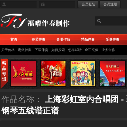
首页
综艺伴奏
合唱作品
精品伴奏
乐器伴奏
关于价格
定做伴奏
下载伴奏
如何搜索
怎样试听
金币充值
业务合作
作品名称：
上海彩虹室内合唱团 -
钢琴五线谱正谱