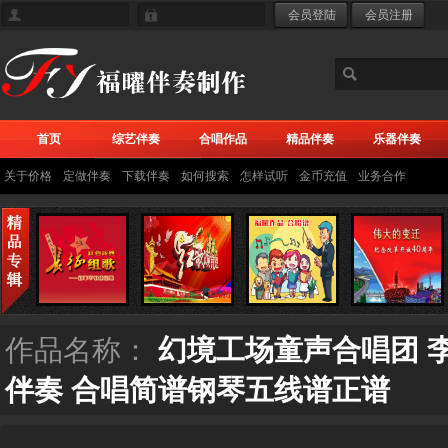
首页
综艺伴奏
合唱作品
精品伴奏
乐器伴奏
关于价格
定做伴奏
下载伴奏
如何搜索
怎样试听
金币充值
业务合作
作品名称：
幻境工场童声合唱团 李
伴奏 合唱简谱钢琴五线谱正谱