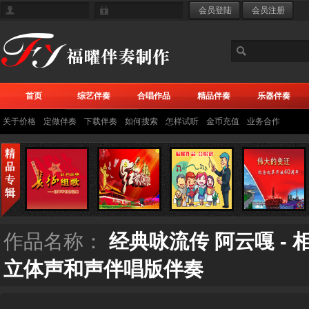
首页
综艺伴奏
合唱作品
精品伴奏
乐器伴奏
关于价格
定做伴奏
下载伴奏
如何搜索
怎样试听
金币充值
业务合作
作品名称：
经典咏流传 阿云嘎 -
立体声和声伴唱版伴奏