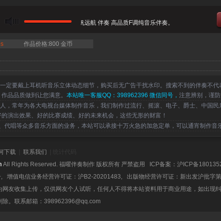
当前曲目：王洪波 曲丹 - 扬帆远航 伴奏 高品质F调纯音乐伴奏。
s
作品价格:800 金币
一定要戴上耳机听音乐立体动态细节，购买后无广告干扰水印。搜索不到的伴奏不代
，作品品质做到让您满意。
本站唯一客服QQ：398962396 微信同号，
注意辨别，谨防
，常年为各大电视台媒体制作音乐，我们制作过流行、摇滚、电子、爵士、中国民
好的演出效果、好的比赛成绩、好的未来机会，这些无形的财富！
代唱等众多音乐方面的业务，本站可以承接十万火急的加急定单，可以通宵制作音
何下载
|
联系我们
| 统计代码
m
All Rights Reserved. 福曜伴奏制作 版权所有 严禁盗用 ICP备案：
沪ICP备180135
号, 增值电信业务经营许可证：沪B2-20201483, 出版物经营许可证：新出发沪批字第
为网友收集上传，仅供网友个人试听，任何人不得将本站资料用于商业用途，如出现
系邮箱：398962396@qq.com