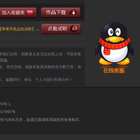
【苹果手机点此试听】→
表我们没有，因数量太多无法全部上传，可联系客
受骗。
乐、管弦交响、戏曲等各类风格的音乐数万首，有
乐。诚邀同行、单位、个人与我们长期合作！
24号-1
U7997号
纠纷与本站无关，如需正版请联系版权所有者购买。