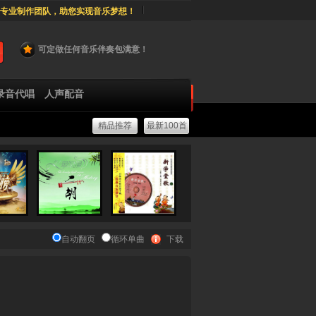
专业制作团队，助您实现音乐梦想！
可定做任何音乐伴奏包满意！
录音代唱
人声配音
精品推荐
最新100首
自动翻页
循环单曲
下载