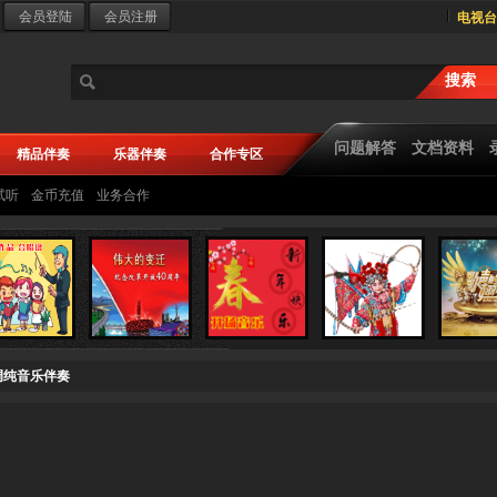
电视台
问题解答
文档资料
精品伴奏
乐器伴奏
合作专区
试听
金币充值
业务合作
F调纯音乐伴奏