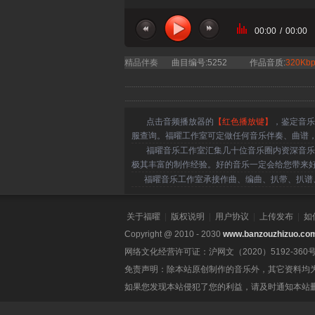
00:00
/
00:00
精品伴奏
曲目编号:5252
作品音质:
320Kbp
点击音频播放器的
【红色播放键】
，鉴定音乐
服查询。福曜工作室可定做任何音乐伴奏、曲谱
福曜音乐工作室汇集几十位音乐圈内资深音乐人
极其丰富的制作经验。好的音乐一定会给您带来
福曜音乐工作室承接作曲、编曲、扒带、扒谱、
关于福曜
|
版权说明
|
用户协议
|
上传发布
|
如
Copyright @ 2010 - 2030
www.banzouzhizuo.co
网络文化经营许可证：沪网文（2020）5192-360
免责声明：除本站原创制作的音乐外，其它资料均
如果您发现本站侵犯了您的利益，请及时通知本站删除。联