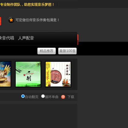
专业制作团队，助您实现音乐梦想！
可定做任何音乐伴奏包满意！
录音代唱
人声配音
精品推荐
最新100首
自动翻页
循环单曲
下载