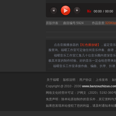
00:00
/
00:00
原版伴奏
曲目编号:5924
作品音质:
320Kbp
点击音频播放器的
【红色播放键】
，鉴定音乐
服查询。福曜工作室可定做任何音乐伴奏、曲谱
福曜音乐工作室汇集几十位音乐圈内资深音乐人
极其丰富的制作经验。好的音乐一定会给您带来
福曜音乐工作室承接作曲、编曲、扒带、扒谱、
关于福曜
|
版权说明
|
用户协议
|
上传发布
|
如
Copyright @ 2010 - 2030
www.banzouzhizuo.co
网络文化经营许可证：沪网文（2020）5192-360
免责声明：除本站原创制作的音乐外，其它资料均
如果您发现本站侵犯了您的利益，请及时通知本站删除。联