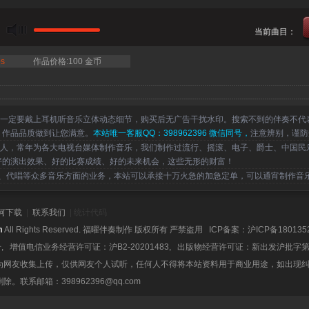
当前曲目：毛阿敏
s
作品价格:100 金币
一定要戴上耳机听音乐立体动态细节，购买后无广告干扰水印。搜索不到的伴奏不代
，作品品质做到让您满意。
本站唯一客服QQ：398962396 微信同号，
注意辨别，谨防
，常年为各大电视台媒体制作音乐，我们制作过流行、摇滚、电子、爵士、中国民
好的演出效果、好的比赛成绩、好的未来机会，这些无形的财富！
代唱等众多音乐方面的业务，本站可以承接十万火急的加急定单，可以通宵制作音
何下载
|
联系我们
| 统计代码
m
All Rights Reserved. 福曜伴奏制作 版权所有 严禁盗用 ICP备案：
沪ICP备180135
号, 增值电信业务经营许可证：沪B2-20201483, 出版物经营许可证：新出发沪批字第
为网友收集上传，仅供网友个人试听，任何人不得将本站资料用于商业用途，如出现
系邮箱：398962396@qq.com