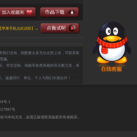
 - 呼唤 伴奏 高品质立体声音乐伴奏。
【苹果手机点此试听】→
表我们没有，因数量太多无法全部上传，可联系客
受骗。
乐、管弦交响、戏曲等各类风格的音乐数万首，有
乐。诚邀同行、单位、个人与我们长期合作！
24号-1
U7997号
纠纷与本站无关，如需正版请联系版权所有者购买。