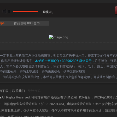
cito 伴奏 碟中碟小提琴演出伴奏五线谱。
bps
作品价格:800 金币
一定要戴上耳机听音乐立体动态细节，购买后无广告干扰水印。搜索不到的伴奏不代
，作品品质做到让您满意。
本站唯一客服QQ：398962396 微信同号，
注意辨别，谨防
，常年为各大电视台媒体制作音乐，我们制作过流行、摇滚、电子、爵士、中国民
好的演出效果、好的比赛成绩、好的未来机会，这些无形的财富！
代唱等众多音乐方面的业务，本站可以承接十万火急的加急定单，可以通宵制作音
何下载
|
联系我们
| 统计代码
m
All Rights Reserved. 福曜伴奏制作 版权所有 严禁盗用 ICP备案：
沪ICP备180135
号, 增值电信业务经营许可证：沪B2-20201483, 出版物经营许可证：新出发沪批字第
为网友收集上传，仅供网友个人试听，任何人不得将本站资料用于商业用途，如出现