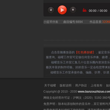
00:00
/
00:00
当前曲目：刘宪华 - Despa
小提琴伴奏
曲目编号:6694
作品音质:
320K
点击音频播放器的
【红色播放键】
，鉴定音乐
服查询。福曜工作室可定做任何音乐伴奏、曲谱
福曜音乐工作室汇集几十位音乐圈内资深音乐人
极其丰富的制作经验。好的音乐一定会给您带来
福曜音乐工作室承接作曲、编曲、扒带、扒谱、
关于福曜
|
版权说明
|
用户协议
|
上传发布
|
如
Copyright @ 2010 - 2030
www.banzouzhizuo.co
网络文化经营许可证：沪网文（2020）5192-360
免责声明：除本站原创制作的音乐外，其它资料均