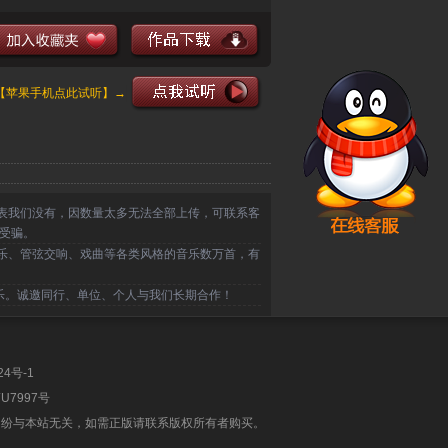
【苹果手机点此试听】→
表我们没有，因数量太多无法全部上传，可联系客
受骗。
乐、管弦交响、戏曲等各类风格的音乐数万首，有
乐。诚邀同行、单位、个人与我们长期合作！
24号-1
U7997号
纠纷与本站无关，如需正版请联系版权所有者购买。