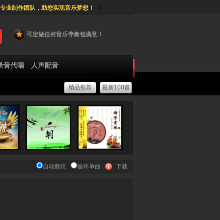
专业制作团队，助您实现音乐梦想！
可定做任何音乐伴奏包满意！
录音代唱
人声配音
精品推荐
最新100首
自动翻页
循环单曲
下载