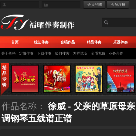
首页
综艺伴奏
合唱作品
精品伴奏
乐器伴奏
关于价格
定做伴奏
下载伴奏
如何搜索
怎样试听
金币充值
业务合作
作品名称：
徐威 - 父亲的草原母
调钢琴五线谱正谱