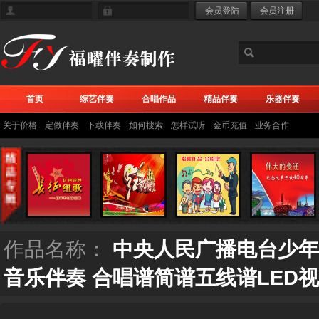
首页
综艺伴奏
合唱作品
精品伴奏
乐器伴奏
关于价格
定做伴奏
下载伴奏
如何搜索
怎样试听
金币充值
业务合作
作品名称：
中央人民广播电台少年广
音乐伴奏 合唱谱简谱五线谱LED