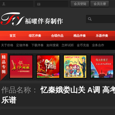
首页
综艺伴奏
合唱作品
精品伴奏
乐器伴奏
关于价格
定做伴奏
下载伴奏
如何搜索
怎样试听
金币充值
业务合作
作品名称：
忆秦娥娄山关 A调 
乐谱