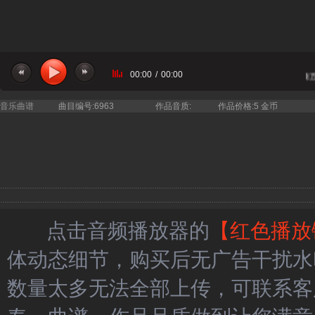
00:00
/
00:00
当前曲目：忆秦娥娄山关 A调 高考声乐钢琴伴奏五
音乐曲谱
曲目编号:6963
作品音质:
作品价格:5 金币
点击音频播放器的
【红色播放
体动态细节，购买后无广告干扰水
数量太多无法全部上传，可联系客