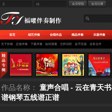
首页
综艺伴奏
合唱作品
精品伴奏
乐器伴奏
关于价格
定做伴奏
下载伴奏
如何搜索
怎样试听
金币充值
业务合作
作品名称：
童声合唱 - 云在青天
谱钢琴五线谱正谱