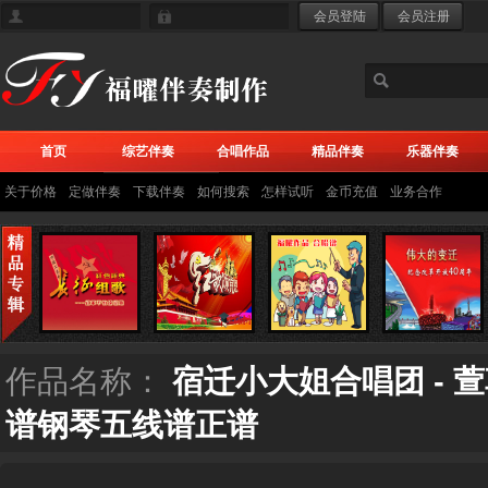
首页
综艺伴奏
合唱作品
精品伴奏
乐器伴奏
关于价格
定做伴奏
下载伴奏
如何搜索
怎样试听
金币充值
业务合作
作品名称：
宿迁小大姐合唱团 - 
谱钢琴五线谱正谱