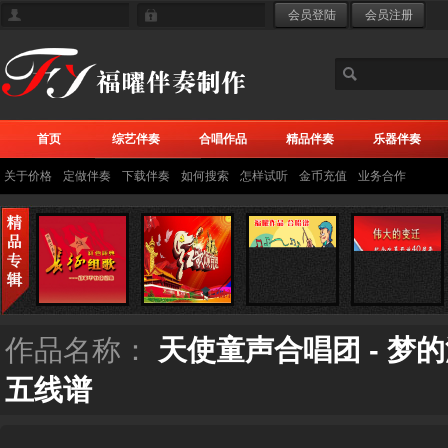
首页
综艺伴奏
合唱作品
精品伴奏
乐器伴奏
关于价格
定做伴奏
下载伴奏
如何搜索
怎样试听
金币充值
业务合作
作品名称：
天使童声合唱团 - 梦
五线谱