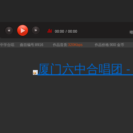
00:00
/
00:00
当前曲目：厦门六中合唱团 - 微光 五旋律伴奏 合
中学合唱
曲目编号:8916
作品音质:
320Kbps
作品价格:900 金币
厦门六中合唱团 -