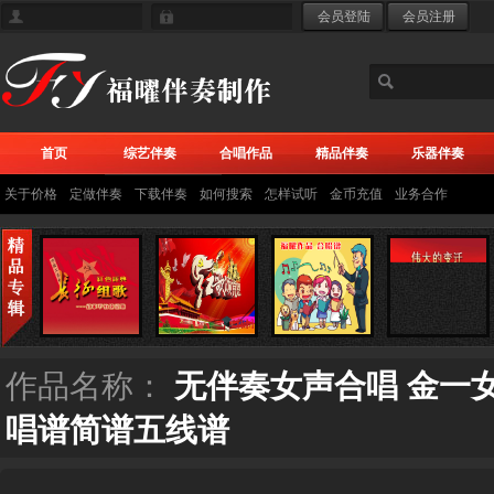
首页
综艺伴奏
合唱作品
精品伴奏
乐器伴奏
关于价格
定做伴奏
下载伴奏
如何搜索
怎样试听
金币充值
业务合作
作品名称：
无伴奏女声合唱 金一女
唱谱简谱五线谱