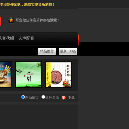
专业制作团队，助您实现音乐梦想！
可定做任何音乐伴奏包满意！
录音代唱
人声配音
精品推荐
最新100首
自动翻页
循环单曲
下载