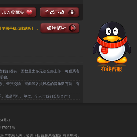
【苹果手机点此试听】→
表我们没有，因数量太多无法全部上传，可联系客
受骗。
乐、管弦交响、戏曲等各类风格的音乐数万首，有
乐。诚邀同行、单位、个人与我们长期合作！
24号-1
U7997号
纠纷与本站无关，如需正版请联系版权所有者购买。