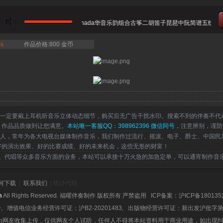
合奏 - 沧海一声笑 温尼泊Canada华音乐韵组合古筝二胡笛子琵琶中阮简谱五线谱。
s
作品价格:800 金币
一定要戴上耳机听音乐立体动态细节，购买后无广告干扰水印。搜索不到的伴奏不代
，作品品质做到让您满意。
本站唯一客服QQ：398962396 微信同号，
注意辨别，谨防
，常年为各大电视台媒体制作音乐，我们制作过流行、摇滚、电子、爵士、中国民
好的演出效果、好的比赛成绩、好的未来机会，这些无形的财富！
代唱等众多音乐方面的业务，本站可以承接十万火急的加急定单，可以通宵制作音
何下载
|
联系我们
| 统计代码
m
All Rights Reserved. 福曜伴奏制作 版权所有 严禁盗用 ICP备案：
沪ICP备180135
号, 增值电信业务经营许可证：沪B2-20201483, 出版物经营许可证：新出发沪批字第
为网友收集上传，仅供网友个人试听，任何人不得将本站资料用于商业用途，如出现