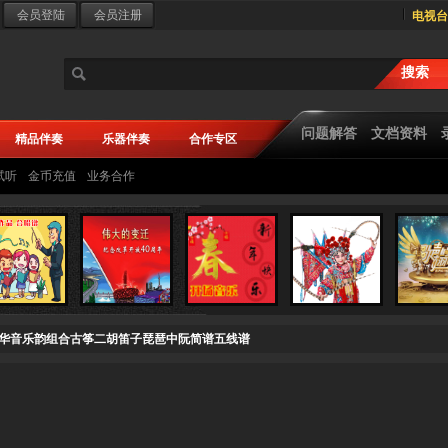
电视台
问题解答
文档资料
精品伴奏
乐器伴奏
合作专区
试听
金币充值
业务合作
ada华音乐韵组合古筝二胡笛子琵琶中阮简谱五线谱