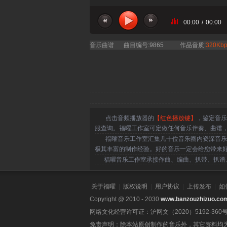
00:00
/
00:00
当前曲目：民乐
音乐曲谱
曲目编号:9865
作品音质:
320Kbp
点击音频播放器的
【红色播放键】
，鉴定音乐
服查询。福曜工作室可定做任何音乐伴奏、曲谱
福曜音乐工作室汇集几十位音乐圈内资深音乐人
极其丰富的制作经验。好的音乐一定会给您带来
福曜音乐工作室承接作曲、编曲、扒带、扒谱、
关于福曜
|
版权说明
|
用户协议
|
上传发布
|
如
Copyright @ 2010 - 2030
www.banzouzhizuo.co
网络文化经营许可证：沪网文（2020）5192-360
免责声明：除本站原创制作的音乐外，其它资料均